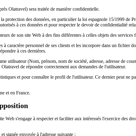
rès Olatravel) sera traitée de manière confidentielle.
 la protection des données, en particulier la loi espagnole 15/1999 de 
n autorisés à ces données et pour respecter le devoir de confidentialité rel
teurs de son site Web à des fins différentes à celles objets des services f
à caractère personnel de ses clients et les incorpore dans un fichier dont
répondre à ces dernières.
comme utilisateur (Nom, prénom, nom de société, adresse, adresse de cou
 Olatravel de répondre correctement aux demandes de l'utilisateur.
stiques et pour connaître le profil de l'utilisateur. Ce dernier peut ne pa
gne et en France.
opposition
e Web s'engage à respecter et faciliter aux intéressés l'exercice des droits
e et signée envoyée à l'adresse suivante :