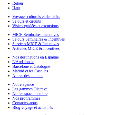
Retour
Haut
Voyages culturels et de loisirs
Séjours et circuits
Visites guidées et excursions
MICE Séminaires Incentives
Séjours Séminaires & Incentives
Services MICE & Incentives
Activités MICE & Incentives
Nos destinations en Espagne
L'Andalousie
Barcelone et Catalogne
Madrid et les Castilles
Autres destinations
Notre agence
Les gammes Olatravel
Notre espace membre
Nos programmes
Contactez-nous
Blog voyage et actualités