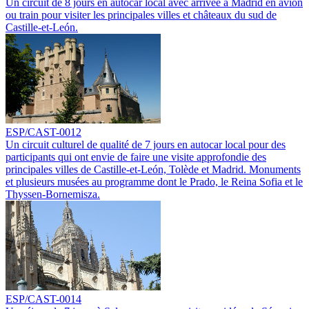
Un circuit de 8 jours en autocar local avec arrivée à Madrid en avion
ou train pour visiter les principales villes et châteaux du sud de
Castille-et-León.
ESP/CAST-0012
Un circuit culturel de qualité de 7 jours en autocar local pour des
participants qui ont envie de faire une visite approfondie des
principales villes de Castille-et-León, Tolède et Madrid. Monuments
et plusieurs musées au programme dont le Prado, le Reina Sofia et le
Thyssen-Bornemisza.
ESP/CAST-0014