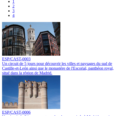
1
2
3
4
ESP/CAST-0003
Un circuit de 5 jours pour découvrir les villes et paysages du sud de
Castille-et-León ainsi que le monastère de l'Escorial, panthéon royal,
situé dans la région de Madrid.
ESP/CAST-0006