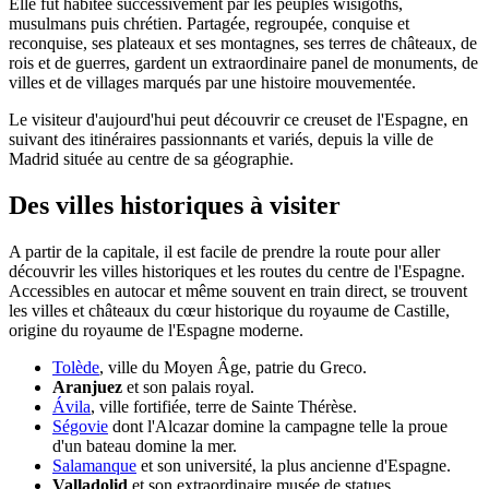
Elle fut habitée successivement par les peuples wisigoths,
musulmans puis chrétien. Partagée, regroupée, conquise et
reconquise, ses plateaux et ses montagnes, ses terres de châteaux, de
rois et de guerres, gardent un extraordinaire panel de monuments, de
villes et de villages marqués par une histoire mouvementée.
Le visiteur d'aujourd'hui peut découvrir ce creuset de l'Espagne, en
suivant des itinéraires passionnants et variés, depuis la ville de
Madrid située au centre de sa géographie.
Des villes historiques à visiter
A partir de la capitale, il est facile de prendre la route pour aller
découvrir les villes historiques et les routes du centre de l'Espagne.
Accessibles en autocar et même souvent en train direct, se trouvent
les villes et châteaux du cœur historique du royaume de Castille,
origine du royaume de l'Espagne moderne.
Tolède
, ville du Moyen Âge, patrie du Greco.
Aranjuez
et son palais royal.
Ávila
, ville fortifiée, terre de Sainte Thérèse.
Ségovie
dont l'Alcazar domine la campagne telle la proue
d'un bateau domine la mer.
Salamanque
et son université, la plus ancienne d'Espagne.
Valladolid
et son extraordinaire musée de statues