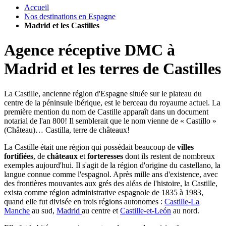
Accueil
Nos destinations en Espagne
Madrid et les Castilles
Agence réceptive DMC à
Madrid et les terres de Castilles
La Castille, ancienne région d'Espagne située sur le plateau du
centre de la péninsule ibérique, est le berceau du royaume actuel. La
première mention du nom de Castille apparaît dans un document
notarial de l'an 800! Il semblerait que le nom vienne de « Castillo »
(Château)… Castilla, terre de châteaux!
La Castille était une région qui possédait beaucoup de
villes
fortifiées
, de
châteaux
et
forteresses
dont ils restent de nombreux
exemples aujourd'hui. Il s'agit de la région d'origine du castellano, la
langue connue comme l'espagnol. Après mille ans d'existence, avec
des frontières mouvantes aux grés des aléas de l'histoire, la Castille,
exista comme région administrative espagnole de 1835 à 1983,
quand elle fut divisée en trois régions autonomes :
Castille-La
Manche
au sud,
Madrid
au centre et
Castille-et-León
au nord.