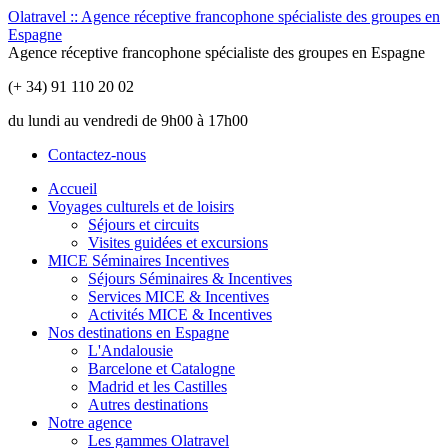
Olatravel :: Agence réceptive francophone spécialiste des groupes en
Espagne
Agence réceptive francophone spécialiste des groupes en Espagne
(+ 34) 91 110 20 02
du lundi au vendredi de 9h00 à 17h00
Contactez-nous
Accueil
Voyages culturels et de loisirs
Séjours et circuits
Visites guidées et excursions
MICE Séminaires Incentives
Séjours Séminaires & Incentives
Services MICE & Incentives
Activités MICE & Incentives
Nos destinations en Espagne
L'Andalousie
Barcelone et Catalogne
Madrid et les Castilles
Autres destinations
Notre agence
Les gammes Olatravel