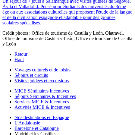
Un séjour de 7 jours à Salamanque avec visites guidées de Ségovie,
Àvila et Valladolid. Pensé pour étudiants des universités du 3ème
âge ou aux associations culturelles qui proposent l'étude de la langue
et de la civilisation espagnole et adaptable pour des groupes
scolaires spécialisés.
Crédit photos : Office de tourisme de Castilla y León, Olatravel,
Office de tourisme de Castilla y León, Office de tourisme de Castilla
y León
Retour
Haut
Voyages culturels et de loisirs
Séjours et circuits
Visites guidées et excursions
MICE Séminaires Incentives
Séjours Séminaires & Incentives
Services MICE & Incentives
Activités MICE & Incentives
Nos destinations en Espagne
L'Andalousie
Barcelone et Catalogne
Madrid et les Castilles