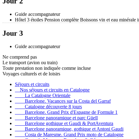
Jour 2
Guide accompagnateur
Hôtel 3 étoiles Pension complète Boissons vin et eau minérale 
Jour 3
Guide accompagnateur
Ne comprend pas
Le transport (avion ou train)
Toute prestation non indiquée comme incluse
Voyages culturels et de loisirs
Séjours et circuits
Nos séjours et circuits en Catalogne
La Catalogne Orientale
Barcelone. Vacances sur la Costa del Garraf
Catalogne découverte 8 jours
Barcelone. Grand Prix d'Espagne de Formule 1
Barcelone panoramique et parc Güell
Barcelone gothique et Gaudi & PortAventura
Barcelone panoramique, gothique et Antoni Gaudi
Costa de Maresme. Grand Prix moto de Catalogne