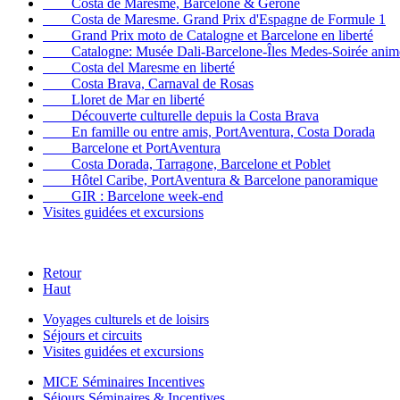
Costa de Maresme, Barcelone & Gérone
Costa de Maresme. Grand Prix d'Espagne de Formule 1
Grand Prix moto de Catalogne et Barcelone en liberté
Catalogne: Musée Dali-Barcelone-Îles Medes-Soirée anim
Costa del Maresme en liberté
Costa Brava, Carnaval de Rosas
Lloret de Mar en liberté
Découverte culturelle depuis la Costa Brava
En famille ou entre amis, PortAventura, Costa Dorada
Barcelone et PortAventura
Costa Dorada, Tarragone, Barcelone et Poblet
Hôtel Caribe, PortAventura & Barcelone panoramique
GIR : Barcelone week-end
Visites guidées et excursions
Retour
Haut
Voyages culturels et de loisirs
Séjours et circuits
Visites guidées et excursions
MICE Séminaires Incentives
Séjours Séminaires & Incentives