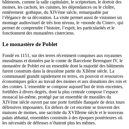
bâtiments, comme la salle capitulaire, le scriptorium, le dortoir des
moines, les cachots, les cuisines, les dépendances ou le cloître,
entièrement gothique, du XIVème siècle, remarquable par
l’élégance de sa décoration. La visite permet aussi de visionner un
montage audiovisuel de très bon niveau, le «monde du Cister», qui
permet de comprendre l’histoire, l’esprit, les particularités et le
fonctionnent des monastères cisterciens.
Le monastère de Poblet
Fondé en 1151, sur des terres récemment conquises aux royaumes
musulmans et données par le comte de Barcelone Berenguer IV, le
monastère de Poblet est un ensemble dont la majorité des bâtiments
furent construits dans la deuxième partie du XIIème siècle. La
communauté grandit rapidement en terres, en pouvoir et ressources
économiques grâce au travail des moines et aux donations des rois et
des comtes. L’ensemble se compose aujourd’hui de trois enceintes,
fortifiées à divers degrés, dont la plus centrale compose l’espace
monacal lui-même, protégé par un ensemble de murailles du
XIVème siècle ouvert par une porte fortifiée flanquée de deux tours
défensives imposantes. En dehors de cet enceinte se trouvent des
maisons de moines, une sacristie du XVIIIeme siècle et le nouveau
palais abbatial, ensembles construits à des époques postérieures où
les nécessités de défenses n’étaientt plus les mêmes.