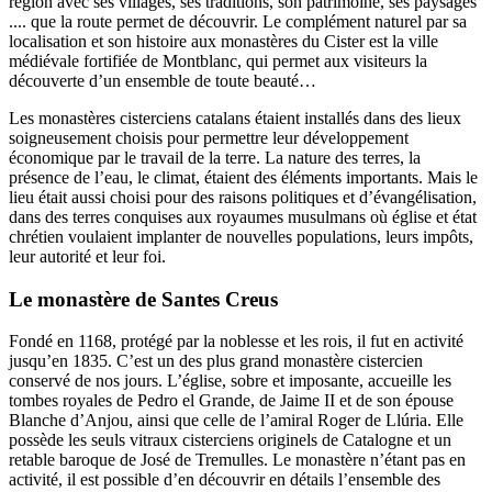
région avec ses villages, ses traditions, son patrimoine, ses paysages
.... que la route permet de découvrir. Le complément naturel par sa
localisation et son histoire aux monastères du Cister est la ville
médiévale fortifiée de Montblanc, qui permet aux visiteurs la
découverte d’un ensemble de toute beauté…
Les monastères cisterciens catalans étaient installés dans des lieux
soigneusement choisis pour permettre leur développement
économique par le travail de la terre. La nature des terres, la
présence de l’eau, le climat, étaient des éléments importants. Mais le
lieu était aussi choisi pour des raisons politiques et d’évangélisation,
dans des terres conquises aux royaumes musulmans où église et état
chrétien voulaient implanter de nouvelles populations, leurs impôts,
leur autorité et leur foi.
Le monastère de Santes Creus
Fondé en 1168, protégé par la noblesse et les rois, il fut en activité
jusqu’en 1835. C’est un des plus grand monastère cistercien
conservé de nos jours. L’église, sobre et imposante, accueille les
tombes royales de Pedro el Grande, de Jaime II et de son épouse
Blanche d’Anjou, ainsi que celle de l’amiral Roger de Llúria. Elle
possède les seuls vitraux cisterciens originels de Catalogne et un
retable baroque de José de Tremulles. Le monastère n’étant pas en
activité, il est possible d’en découvrir en détails l’ensemble des