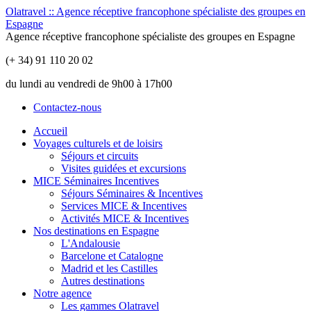
Olatravel :: Agence réceptive francophone spécialiste des groupes en
Espagne
Agence réceptive francophone spécialiste des groupes en Espagne
(+ 34) 91 110 20 02
du lundi au vendredi de 9h00 à 17h00
Contactez-nous
Accueil
Voyages culturels et de loisirs
Séjours et circuits
Visites guidées et excursions
MICE Séminaires Incentives
Séjours Séminaires & Incentives
Services MICE & Incentives
Activités MICE & Incentives
Nos destinations en Espagne
L'Andalousie
Barcelone et Catalogne
Madrid et les Castilles
Autres destinations
Notre agence
Les gammes Olatravel