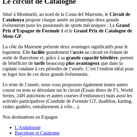
Le circuit de Catalogne
Situé à Montmeló, au nord de la Costa del Maresme, le
Circuit de
Catalunya
propose chaque année au printemps deux grands
événements pour les passionnés de sports mécaniques : Le
Grand
Prix d’Espagne de Formule 1
et le
Grand Prix de Catalogne de
Moto GP
.
La côte du Maresme présente deux avantages significatifs pour le
logement. Elle
facilite
grandement l’
accès
au circuit en évitant de
sortir de Barcelone et, grâce à sa
grande capacité hôtelière
, permet
de bénéficier de
tarifs
beaucoup
plus avantageux
que dans la
capitale catalane à ces périodes de l’année. C’est l’endroit idéal pour
se loger lors de ces deux grands événements.
Le reste de l’année, nous vous proposons également toutes autres
course ou tests se déroulant sur le circuit (Essais libres de F1, World
Series, 24H auto/moto et autres courses d’endurance) mais aussi les
activités participatives (Conduite de Formule GT, duathlon, karting,
visites guidées, entraînements à vélo…).
Nos destinations en Espagne
L'Andalousie
Barcelone et Catalogne