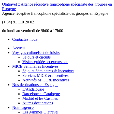
Olatravel :: Agence réceptive francophone spécialiste des groupes en
Espagne
Agence réceptive francophone spécialiste des groupes en Espagne
(+ 34) 91 110 20 02
du lundi au vendredi de 9h00 à 17h00
Contactez-nous
Accueil
Voyages culturels et de loisirs
Séjours et circuits
Visites guidées et excursions
MICE Séminaires Incentives
Séjours Séminaires & Incentives
Services MICE & Incentives
Activités MICE & Incentives
Nos destinations en Espagne
L'Andalousie
Barcelone et Catalogne
Madrid et les Castilles
Autres destinations
Notre agence
Les gammes Olatravel