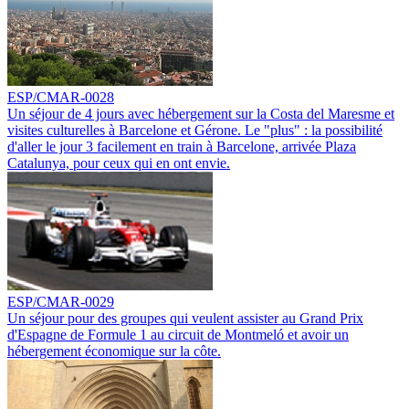
ESP/CMAR-0028
Un séjour de 4 jours avec hébergement sur la Costa del Maresme et
visites culturelles à Barcelone et Gérone. Le "plus" : la possibilité
d'aller le jour 3 facilement en train à Barcelone, arrivée Plaza
Catalunya, pour ceux qui en ont envie.
ESP/CMAR-0029
Un séjour pour des groupes qui veulent assister au Grand Prix
d'Espagne de Formule 1 au circuit de Montmeló et avoir un
hébergement économique sur la côte.